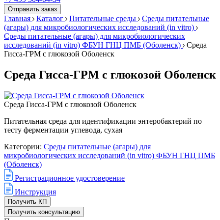
Отправить заказ
Главная
Каталог
Питательные среды
Среды питательные
(агары) для микробиологических исследований (in vitro)
Среды питательные (агары) для микробиологических
исследований (in vitro) ФБУН ГНЦ ПМБ (Оболенск)
Среда
Гисса-ГРМ с глюкозой Оболенск
Среда Гисса-ГРМ с глюкозой Оболенск
Среда Гисса-ГРМ с глюкозой Оболенск
Питательная среда для идентификации энтеробактерий по
тесту ферментации углевода, сухая
Категории:
Среды питательные (агары) для
микробиологических исследований (in vitro) ФБУН ГНЦ ПМБ
(Оболенск)
Регистрационное удостоверение
Инструкция
Получить КП
Получить консультацию