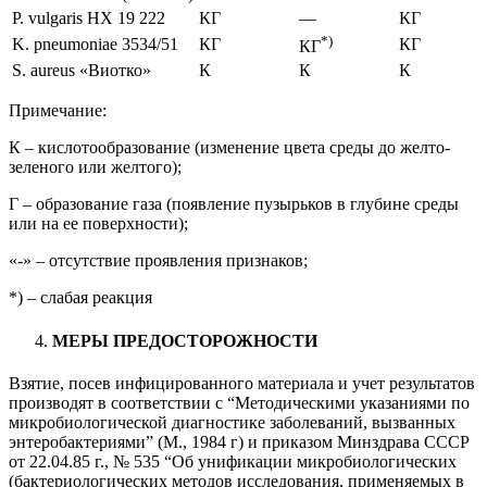
P. vulgaris HX 19 222
КГ
—
КГ
*)
K. pneumoniae 3534/51
КГ
КГ
КГ
S. aureus «Виотко»
К
К
К
Примечание:
К – кислотообразование (изменение цвета среды до желто-
зеленого или желтого);
Г – образование газа (появление пузырьков в глубине среды
или на ее поверхности);
«-» – отсутствие проявления признаков;
*) – слабая реакция
МЕРЫ ПРЕДОСТОРОЖНОСТИ
Взятие, посев инфицированного материала и учет результатов
производят в соответствии с “Методическими указаниями по
микробиологической диагностике заболеваний, вызванных
энтеробактериями” (М., 1984 г) и приказом Минздрава СССР
от 22.04.85 г., № 535 “Об унификации микробиологических
(бактериологических методов исследования, применяемых в