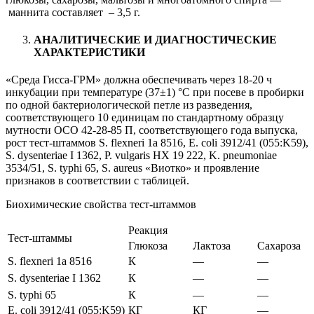
маннита составляет – 3,5 г.
АНАЛИТИЧЕСКИЕ И ДИАГНОСТИЧЕСКИЕ
ХАРАКТЕРИСТИКИ
«Среда Гисса-ГРМ» должна обеспечивать через 18-20 ч
инкубации при температуре (37±1) °С при посеве в пробирки
по одной бактериологической петле из разведения,
соответствующего 10 единицам по стандартному образцу
мутности ОСО 42-28-85 П, соответствующего года выпуска,
рост тест-штаммов S. flexneri 1a 8516, E. coli 3912/41 (055:K59),
S. dysenteriae I 1362, P. vulgaris HX 19 222, K. pneumoniae
3534/51, S. typhi 65, S. aureus «Виотко» и проявление
признаков в соответствии с таблицей.
Биохимические свойства тест-штаммов
Реакция
Тест-штаммы
Глюкоза
Лактоза
Сахароза
S. flexneri 1a 8516
К
—
—
S. dysenteriae I 1362
К
—
—
S. typhi 65
К
—
—
E. coli 3912/41 (055:K59)
КГ
КГ
—