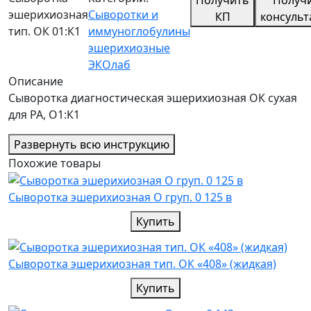
эшерихиозная
Сыворотки и
КП
консуль
тип. ОК 01:К1
иммуноглобулины
эшерихиозные
ЭКОлаб
Описание
Сыворотка диагностическая эшерихиозная ОК сухая
для РА, О1:К1
Развернуть всю инструкцию
Похожие товары
Cыворотка эшерихиозная О груп. 0 125 в
Купить
Cыворотка эшерихиозная тип. ОК «408» (жидкая)
Купить