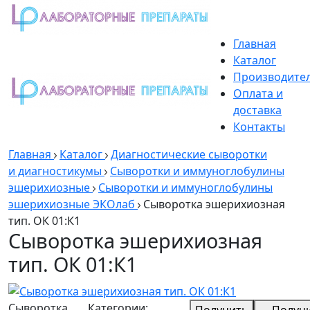
Главная
Каталог
Производите
Оплата и
доставка
Контакты
Главная
Каталог
Диагностические сыворотки
и диагностикумы
Сыворотки и иммуноглобулины
эшерихиозные
Сыворотки и иммуноглобулины
эшерихиозные ЭКОлаб
Cыворотка эшерихиозная
тип. ОК 01:К1
Cыворотка эшерихиозная
тип. ОК 01:К1
Cыворотка
Категории:
Получить
Получ