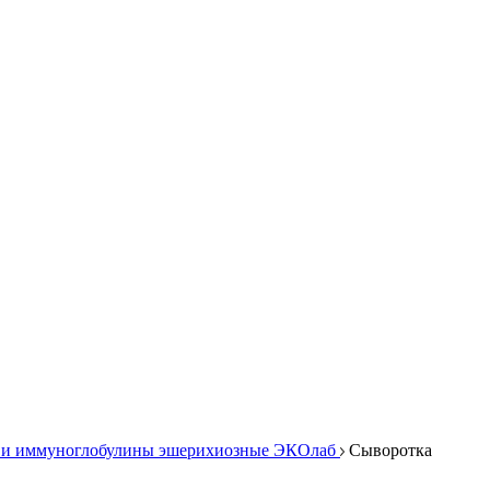
 и иммуноглобулины эшерихиозные ЭКОлаб
Cыворотка