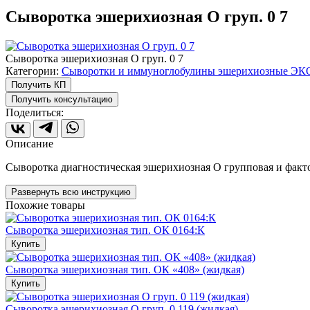
Cыворотка эшерихиозная О груп. 0 7
Cыворотка эшерихиозная О груп. 0 7
Категории:
Сыворотки и иммуноглобулины эшерихиозные ЭК
Получить КП
Получить консультацию
Поделиться:
Описание
Сыворотка диагностическая эшерихиозная О групповая и фактор
Развернуть всю инструкцию
Похожие товары
Cыворотка эшерихиозная тип. ОК 0164:К
Купить
Cыворотка эшерихиозная тип. ОК «408» (жидкая)
Купить
Cыворотка эшерихиозная О груп. 0 119 (жидкая)