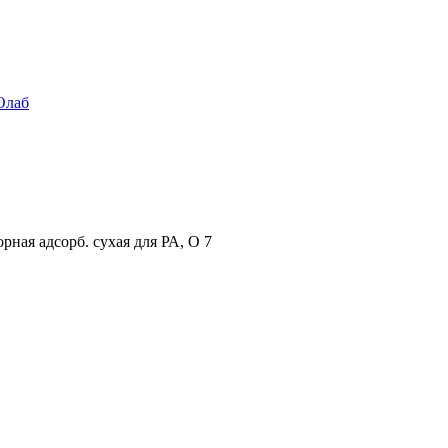
Олаб
ная адсорб. сухая для РА, О 7