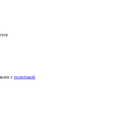
ется
омлен с
политикой