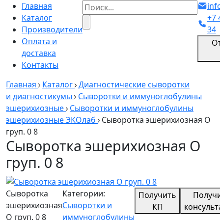
Главная
inf
Каталог
+7 
Производители
34
Оплата и
О
доставка
Контакты
Главная
Каталог
Диагностические сыворотки
и диагностикумы
Сыворотки и иммуноглобулины
эшерихиозные
Сыворотки и иммуноглобулины
эшерихиозные ЭКОлаб
Cыворотка эшерихиозная О
груп. 0 8
Cыворотка эшерихиозная О
груп. 0 8
Cыворотка
Категории:
Получить
Получ
эшерихиозная
Сыворотки и
КП
консуль
О груп. 0 8
иммуноглобулины