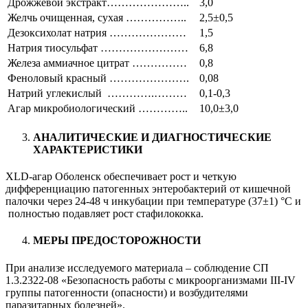
Дрожжевой экстракт…………………..
3,0
Желчь очищенная, сухая ……………..
2,5±0,5
Дезоксихолат натрия …………………
1,5
Натрия тиосульфат ……………………
6,8
Железа аммиачное цитрат ……………
0,8
Феноловый красный ………………….
0,08
Натрий углекислый ………….………
0,1-0,3
Агар микробиологический …………..
10,0±3,0
АНАЛИТИЧЕСКИЕ И ДИАГНОСТИЧЕСКИЕ
ХАРАКТЕРИСТИКИ
XLD-агар Оболенск обеспечивает рост и четкую
дифференциацию патогенных энтеробактерий от кишечной
палочки через 24-48 ч инкубации при температуре (37±1) °С и
полностью подавляет рост стафилококка.
МЕРЫ ПРЕДОСТОРОЖНОСТИ
При анализе исследуемого материала – соблюдение СП
1.3.2322-08 «Безопасность работы с микроорганизмами III-IV
группы патогенности (опасности) и возбудителями
паразитарных болезней».