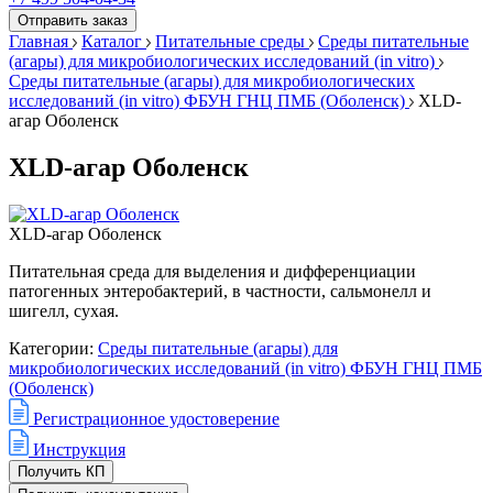
Отправить заказ
Главная
Каталог
Питательные среды
Среды питательные
(агары) для микробиологических исследований (in vitro)
Среды питательные (агары) для микробиологических
исследований (in vitro) ФБУН ГНЦ ПМБ (Оболенск)
XLD-
агар Оболенск
XLD-агар Оболенск
XLD-агар Оболенск
Питательная среда для выделения и дифференциации
патогенных энтеробактерий, в частности, сальмонелл и
шигелл, сухая.
Категории:
Среды питательные (агары) для
микробиологических исследований (in vitro) ФБУН ГНЦ ПМБ
(Оболенск)
Регистрационное удостоверение
Инструкция
Получить КП