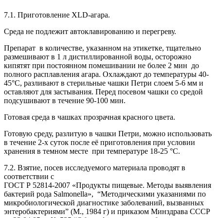
7.1. Приготовление XLD-агара.
Среда не подлежит автоклавированию и перегреву.
Препарат в количестве, указанном на этикетке, тщательно
размешивают в 1 л дистиллированной воды, осторожно
кипятят при постоянном помешивании не более 2 мин до
полного расплавления агара. Охлаждают до температуры 40-
45°С, разливают в стерильные чашки Петри слоем 5-6 мм и
оставляют для застывания. Перед посевом чашки со средой
подсушивают в течение 90-100 мин.
Готовая среда в чашках прозрачная красного цвета.
Готовую среду, разлитую в чашки Петри, можно использовать
в течение 2-х суток после её приготовления при условии
хранения в темном месте при температуре 18-25 °С.
7.2. Взятие, посев исследуемого материала проводят в
соответствии с
ГОСТ Р 52814-2007 «Продукты пищевые. Методы выявления
бактерий рода Salmonella», “Методическими указаниями по
микробиологической диагностике заболеваний, вызванных
энтеробактериями” (М., 1984 г) и приказом Минздрава СССР