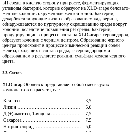
рН среды в кислую сторону при росте, ферментирующих
углеводы бактерий, которые образуют на XLD-агаре беловато-
желтые колонии, окруженные желтой зоной. Бактерии,
декарбоксилирующие лизин с образованием кадаверина,
обнаруживаются по пурпурному окрашиванию среды вокруг
колоний вследствие повышения рН среды. Бактерии,
продуцирующие в процессе роста на XLD-агаре сероводород,
образуют колонии с черным центром. Образование черного
центра происходит в процессе химической реакции солей
железа, входящих в состав среды, с сероводородом и
образованием в результате реакции сульфида железа черного
цвета.
2.2. Состав
XLD-агар Оболенск представляет собой смесь сухих
компонентов из расчета, г/л:
Ксилоза ……………………………….
3,5
Лизин ………………………………….
5,0
Д (+)-лактоза, 1-водная ………………
7,5
Сахароза ……………………………….
7,5
Натрия хлорид ……….……………….
5,0