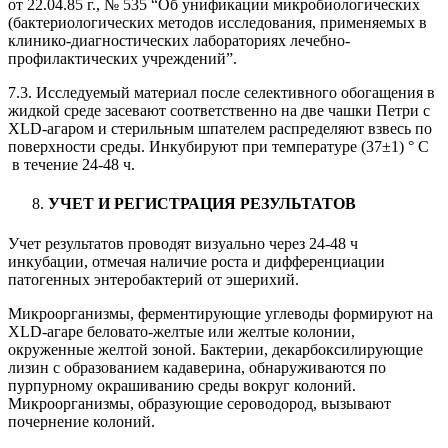
от 22.04.85 г., № 535 “Об унификации микробиологических
(бактериологических методов исследования, применяемых в
клинико-диагностических лабораториях лечебно-
профилактических учреждений”.
7.3. Исследуемый материал после селективного обогащения в
жидкой среде засевают соответственно на две чашки Петри с
XLD-агаром и стерильным шпателем распределяют взвесь по
поверхности среды. Инкубируют при температуре (37±1) ° С
в течение 24-48 ч.
УЧЕТ И РЕГИСТРАЦИЯ РЕЗУЛЬТАТОВ
Учет результатов проводят визуально через 24-48 ч
инкубации, отмечая наличие роста и дифференциации
патогенных энтеробактерий от эшерихий.
Микроорганизмы, ферментирующие углеводы формируют на
XLD-агаре беловато-желтые или желтые колонии,
окруженные желтой зоной. Бактерии, декарбоксилирующие
лизин с образованием кадаверина, обнаруживаются по
пурпурному окрашиванию среды вокруг колоний.
Микроорганизмы, образующие сероводород, вызывают
почернение колоний.