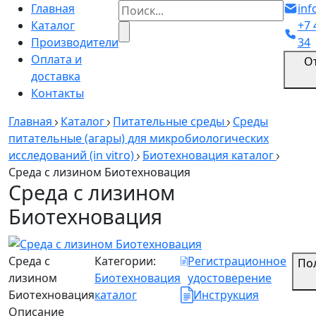
Главная
inf
Каталог
+7 
Производители
34
Оплата и
О
доставка
Контакты
Главная
Каталог
Питательные среды
Среды
питательные (агары) для микробиологических
исследований (in vitro)
Биотехновация каталог
Среда с лизином Биотехновация
Среда с лизином
Биотехновация
Среда с
Категории:
Регистрационное
По
лизином
Биотехновация
удостоверение
Биотехновация
каталог
Инструкция
Описание