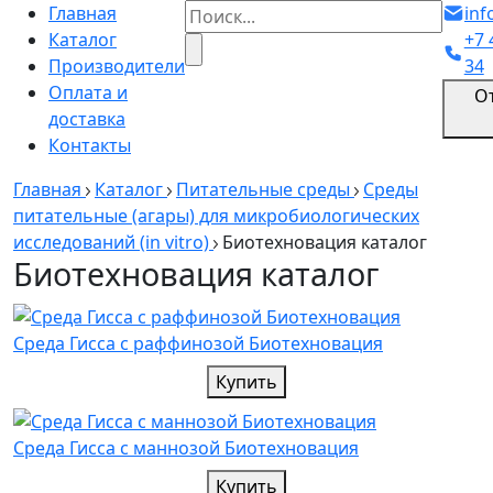
Главная
inf
Каталог
+7 
Производители
34
Оплата и
О
доставка
Контакты
Главная
Каталог
Питательные среды
Среды
питательные (агары) для микробиологических
исследований (in vitro)
Биотехновация каталог
Биотехновация каталог
Среда Гисса с раффинозой Биотехновация
Купить
Среда Гисса с маннозой Биотехновация
Купить