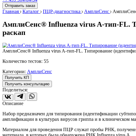
Отправить заказ
Главная
Каталог
ПЦР-диагностика
АмплиСенс
АмплиСенс®
АмплиСенс® Influenza virus A-тип-FL.
раскап
АмплиСенс® Influenza virus A-тип-FL. Типирование (идентифи
Количество тестов: 55
Категории:
АмплиСенс
Получить КП
Получить консультацию
Поделиться:
Описание
Набор предназначен для типирования (идентификации субтипов
амплификации в культурах вирусов гриппа и в клиническом м
Материалом для проведения ПЦР служат пробы РНК, полученные
материала, в которых была обнаружена РНК Influenza virus A.