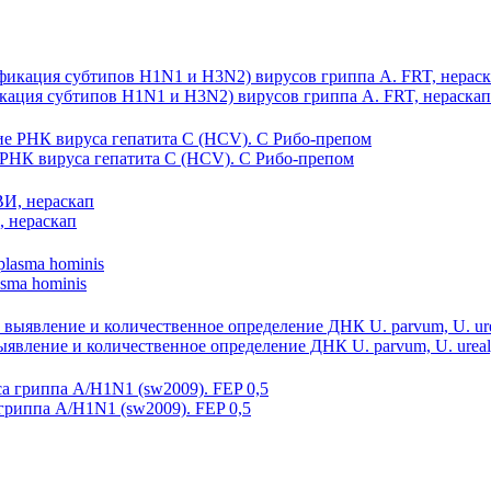
икация субтипов H1N1 и H3N2) вирусов гриппа А. FRT, нераскап
НК вируса гепатита C (HCV). С Рибо-препом
 нераскап
sma hominis
ление и количественное определение ДНК U. parvum, U. urealy
гриппа A/H1N1 (sw2009). FEP 0,5