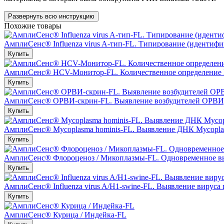
Развернуть всю инструкцию
Похожие товары
АмплиСенс® Influenza virus A-тип-FL. Типирование (идентиф
Купить
АмплиСенс® HCV-Монитор-FL. Количественное определение Р
Купить
АмплиСенс® ОРВИ-скрин-FL. Выявление возбудителей ОРВИ,
Купить
АмплиСенс® Mycoplasma hominis-FL. Выявление ДНК Mycopla
Купить
АмплиСенс® Флороценоз / Микоплазмы-FL. Одновременное выяв
Купить
АмплиСенс® Influenza virus A/H1-swine-FL. Выявление вируса 
Купить
АмплиСенс® Курица / Индейка-FL