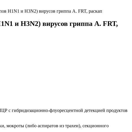
пов H1N1 и H3N2) вирусов гриппа А. FRT, раскап
1N1 и H3N2) вирусов гриппа А. FRT,
м ПЦР с гибридизационно-флуоресцентной детекцией продуктов
и, мокроты (либо аспиратов из трахеи), секционного