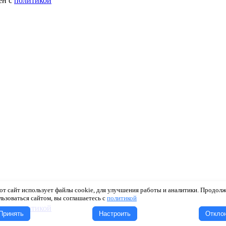
ен с
политикой
от сайт использует файлы cookie, для улучшения работы и аналитики. Продол
льзоваться сайтом, вы соглашаетесь с
политикой
ен с
политикой
Принять
Настроить
Откло