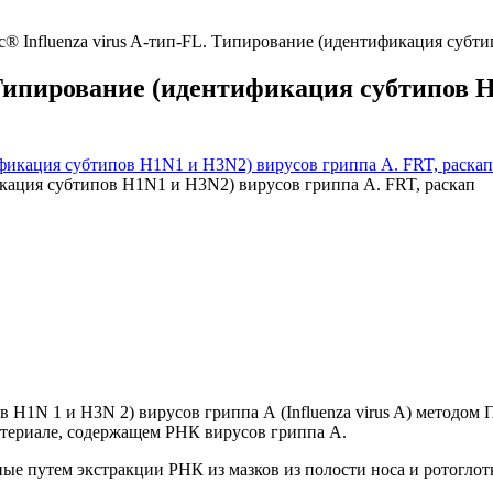
 Influenza virus A-тип-FL. Типирование (идентификация субти
 Типирование (идентификация субтипов H
кация субтипов H1N1 и H3N2) вирусов гриппа А. FRT, раскап
 H1N 1 и H3N 2) вирусов гриппа А (Influenza virus A) методо
атериале, содержащем РНК вирусов гриппа А.
 путем экстракции РНК из мазков из полости носа и ротоглотк