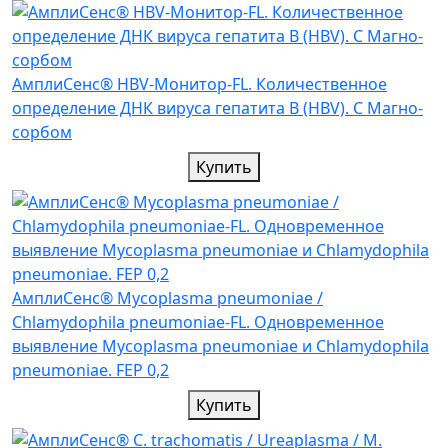
АмплиСенс® HBV-Монитор-FL. Количественное
определение ДНК вируса гепатита В (HBV). С Магно-
сорбом
Купить
АмплиСенс® Mycoplasma pneumoniae /
Chlamydophila pneumoniae-FL. Одновременное
выявление Mycoplasma pneumoniae и Chlamydophila
pneumoniae. FEP 0,2
Купить