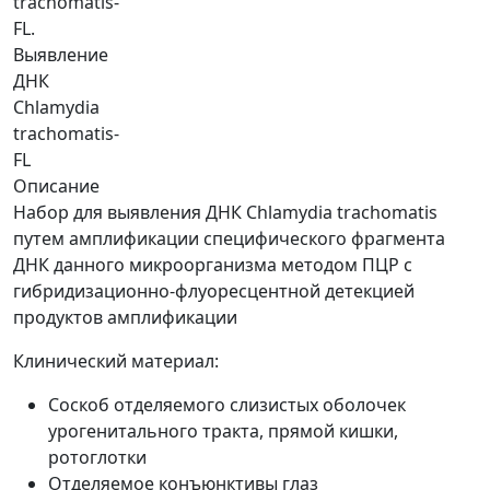
trachomatis-
FL.
Выявление
ДНК
Chlamydia
trachomatis-
FL
Описание
Набор для выявления ДНК Chlamydia trachomatis
путем амплификации специфического фрагмента
ДНК данного микроорганизма методом ПЦР с
гибридизационно-флуоресцентной детекцией
продуктов амплификации
Клинический материал:
Соскоб отделяемого слизистых оболочек
урогенитального тракта, прямой кишки,
ротоглотки
Отделяемое конъюнктивы глаз