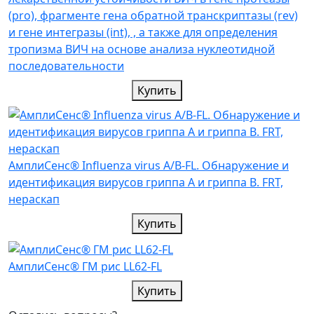
(pro), фрагменте гена обратной транскриптазы (rev)
и гене интегразы (int), , а также для определения
тропизма ВИЧ на основе анализа нуклеотидной
последовательности
Купить
АмплиСенс® Influenza virus A/B-FL. Обнаружение и
идентификация вирусов гриппа A и гриппа B. FRT,
нераскап
Купить
АмплиСенс® ГМ рис LL62-FL
Купить