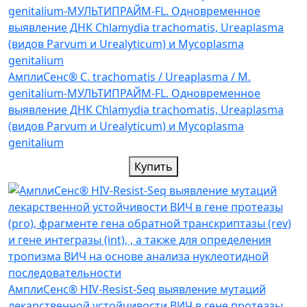
АмплиСенс® C. trachomatis / Ureaplasma / M.
genitalium-МУЛЬТИПРАЙМ-FL. Одновременное
выявление ДНК Chlamydia trachomatis, Ureaplasma
(видов Parvum и Urealyticum) и Mycoplasma
genitalium
Купить
АмплиСенс® HIV-Resist-Seq выявление мутаций
лекарственной устойчивости ВИЧ в гене протеазы