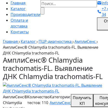
Главная
inf
Каталог
+7 
Производители
34
Оплата и
О
доставка
Контакты
Главная
Каталог
ПЦР-диагностика
АмплиСенс
АмплиСенс® Chlamydia trachomatis-FL. Выявление
ДНК Chlamydia trachomatis-FL
АмплиСенс® Chlamydia
trachomatis-FL. Выявление
ДНК Chlamydia trachomatis-FL
АмплиСенс®
Количество
Категории:
Получить
Пол
Chlamydia
тестов: 110
АмплиСенс
КП
консу