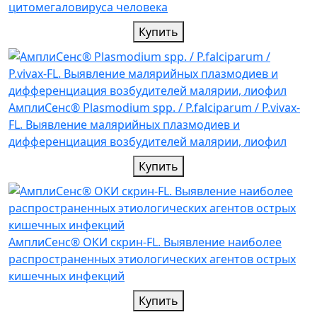
цитомегаловируса человека
Купить
АмплиСенс® Plasmodium spp. / P.falciparum / P.vivax-
FL. Выявление малярийных плазмодиев и
дифференциация возбудителей малярии, лиофил
Купить
АмплиСенс® ОКИ скрин-FL. Выявление наиболее
распространенных этиологических агентов острых
кишечных инфекций
Купить