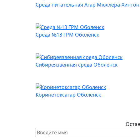
Среда питательная Агар Мюллера-Хинтон 
Среда №13 ГРМ Оболенск
Сибиреязвенная среда Оболенск
Коринетоксагар Оболенск
Остав