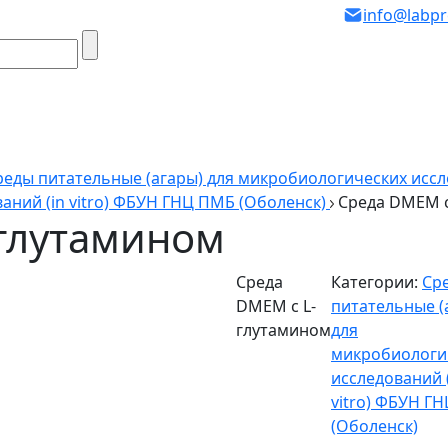
info@labpr
реды питательные (агары) для микробиологических исслед
аний (in vitro) ФБУН ГНЦ ПМБ (Оболенск)
Среда DMEM с
-глутамином
Среда
Категории:
Ср
DMEM с L-
питательные (
глутамином
для
микробиологи
исследований 
vitro) ФБУН Г
(Оболенск)