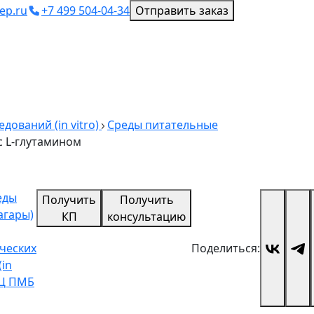
ep.ru
+7 499 504-04-34
Отправить заказ
ований (in vitro)
Среды питательные
 L-глутамином
еды
Получить
Получить
агары)
КП
консультацию
ческих
Поделиться:
(in
НЦ ПМБ