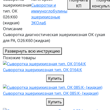
эшерихиозная
Сыворотки и
КП
консуль
тип. ОК
иммуноглобулины
026:К60
эшерихиозные
(жидкая)
ЭКОлаб
Описание
Сыворотка диагностическая эшерихиозная ОК сухая
для РА, О26:К60 (жидкая)
Развернуть всю инструкцию
Похожие товары
Cыворотка эшерихиозная тип. ОК 0164:К
Купить
Cыворотка эшерихиозная тип. ОК 085:К- (жидкая)
Купить