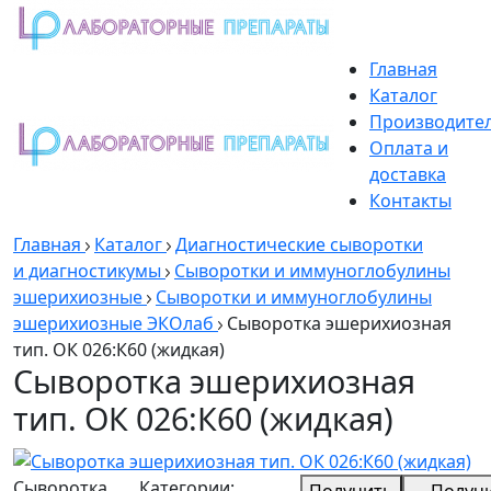
Главная
Каталог
Производите
Оплата и
доставка
Контакты
Главная
Каталог
Диагностические сыворотки
и диагностикумы
Сыворотки и иммуноглобулины
эшерихиозные
Сыворотки и иммуноглобулины
эшерихиозные ЭКОлаб
Cыворотка эшерихиозная
тип. ОК 026:К60 (жидкая)
Cыворотка эшерихиозная
тип. ОК 026:К60 (жидкая)
Cыворотка
Категории:
Получить
Получ