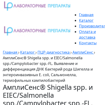
Главная
Каталог
Производите
Оплата и
доставка
Контакты
Главная
Каталог
ПЦР-диагностика
АмплиСенс
АмплиСенс® Shigella spp. и EIEC/Salmonella
spp./Campylobacter spp.-FL. Выявление и
дифференциация ДНК бактерий рода Шигелла и
энтероинвазивных E. coli, Сальмонелла,
термофильных кампилобактерий
АмплиСенс® Shigella spp. и
EIEC/Salmonella
spp./Campylobacter spp.-FL.