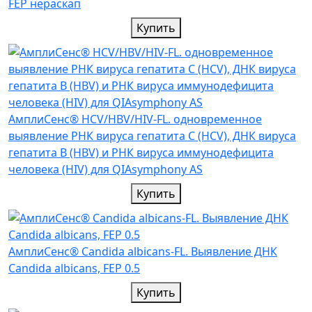
FEP нераскап
Купить
АмплиСенс® HCV/HBV/HIV-FL. одновременное
выявление РНК вируса гепатита С (HCV), ДНК вируса
гепатита B (HBV) и РНК вируса иммунодефицита
человека (HIV) для QIAsymphony AS
Купить
АмплиСенс® Candida albicans-FL. Выявление ДНК
Candida albicans, FEP 0.5
Купить