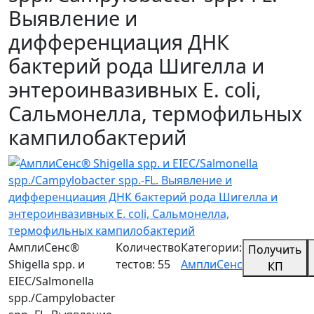
Выявление и
дифференциация ДНК
бактерий рода Шигелла и
энтероинвазивных E. coli,
Сальмонелла, термофильных
кампилобактерий
АмплиСенс®
Количество
Категории:
Получить
Shigella spp. и
тестов: 55
АмплиСенс
КП
EIEC/Salmonella
spp./Campylobacter