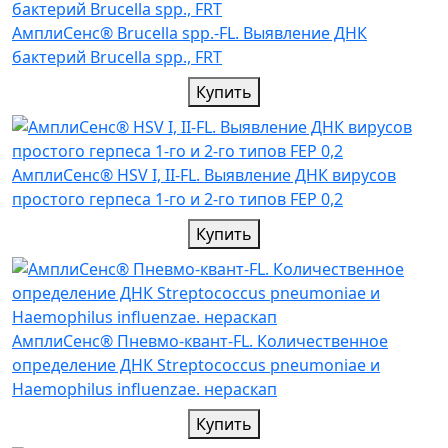
АмплиСенс® Brucella spp.-FL. Выявление ДНК
бактерий Brucella spp., FRT
Купить
АмплиСенс® HSV I, II-FL. Выявление ДНК вирусов
простого герпеса 1-го и 2-го типов FEP 0,2
Купить
АмплиСенс® Пневмо-квант-FL. Количественное
определение ДНК Streptococcus pneumoniae и
Haemophilus influenzae. нераскап
Купить