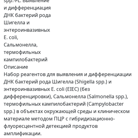
spp.-FL. Выявление
и дифференциация
ДНК бактерий рода
Шигелла и
энтероинвазивных
E. coli,
Сальмонелла,
термофильных
кампилобактерий
Описание
Набор реагентов для выявления и дифференциации
ДНК бактерий рода Шигелла (Shigella spp.) и
энтероинвазивных E. coli (EIEC) (без
дифференцировки), Сальмонелла (Salmonella spp.),
термофильных кампилобактерий (Campylobacter
spp.) в объектах окружающей среды и клиническом
материале методом ПЦР с гибридизационно-
флуоресцентной детекцией продуктов
амплификации.