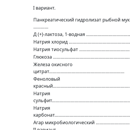
I вариант.
Панкреатический гидролизат рыбной мук
…………
Д (+)-лактоза, 1-водная …………………………
Натрия хлорид ………………………………………
Натрия тиосульфат …………………………….……
Глюкоза …………………………………………………..…
Железа окисного
цитрат……………………………………………………
Феноловый
красный………………………………………………………
Натрия
сульфит………………………………………………………
Натрия
карбонат…………………………………………………
Агар микробиологический ………………………
II вариант.