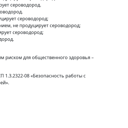
ирует сероводород.
роводород.
дуцирует сероводород;
анием, не продуцирует сероводород;
цирует сероводород;
дород.
им риском для общественного здоровья –
1.3.2322-08 «Безопасность работы с
ей».