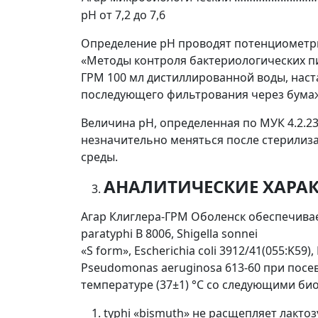
рН от 7,2 до 7,6
Определение pH проводят потенциометрич
«Методы контроля бактериологических пит
ГРМ 100 мл дистиллированной воды, наст
последующего фильтрования через бума
Величина рН, определенная по МУК 4.2.23
незначительно меняться после стерилиза
среды.
АНАЛИТИЧЕСКИЕ ХАРА
Агар Клиглера-ГРМ Оболенск обеспечивает
paratyphi B 8006, Shigella sonnei
«S form», Escherichia coli 3912/41(055:K59),
Pseudomonas aeruginosa 613-60 при посе
температуре (37±1) °С со следующими би
typhi «bismuth» не расщепляет лакто