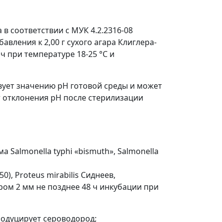
 соответствии с МУК 4.2.2316-08
вления к 2,00 г сухого агара Клиглера-
 при температуре 18-25 °С и
твует значению рН готовой среды и может
 отклонения рН после стерилизации
 Salmonella typhi «bismuth», Salmonella
50), Proteus mirabilis Сиднеев,
ром 2 мм не позднее 48 ч инкубации при
продуцирует сероводород;