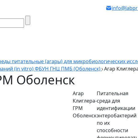
info@labpr
реды питательные (агары) для микробиологических исслед
аний (in vitro) ФБУН ГНЦ ПМБ (Оболенск)
Агар Клиглер
РМ Оболенск
Агар
Питательная
Клиглера-
среда для
ГРМ
идентификации
Оболенск
энтеробактерий
по их
способности
ферментироват