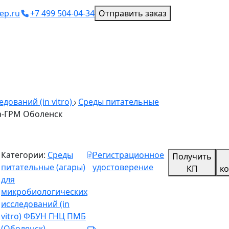
ep.ru
+7 499 504-04-34
Отправить заказ
ований (in vitro)
Среды питательные
а-ГРМ Оболенск
Категории:
Среды
Регистрационное
Получить
питательные (агары)
удостоверение
КП
к
для
микробиологических
исследований (in
vitro) ФБУН ГНЦ ПМБ
ь
(Оболенск)