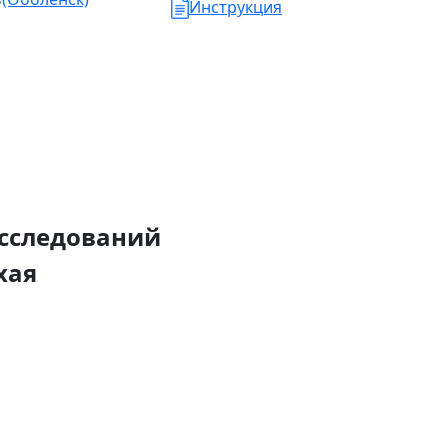
Инструкция
и
исследований
хая