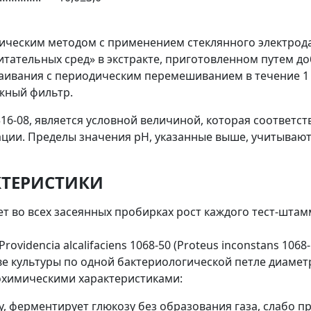
еским методом с применением стеклянного электрода в
ательных сред» в экстракте, приготовленном путем доба
аивания с периодическим перемешиванием в течение 1 ч
жный фильтр.
16-08, является условной величиной, которая соответс
ции. Пределы значения рН, указанные выше, учитывают
КТЕРИСТИКИ
 во всех засеянных пробирках рост каждого тест-штамма
 Providencia alcalifaciens 1068-50 (Proteus inconstans 1068-
ве культуры по одной бактериологической петле диамет
охимическими характеристиками:
зу, ферментирует глюкозу без образования газа, слабо 