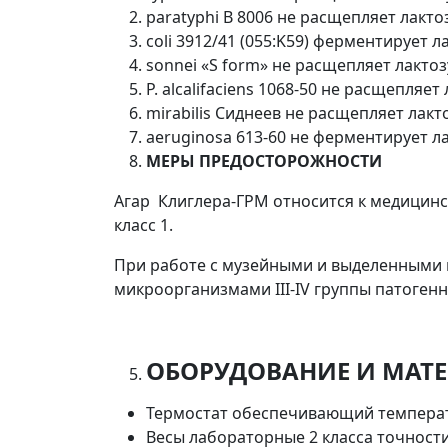
paratyphi B 8006 не расщепляет лакт
coli 3912/41 (055:K59) ферментирует 
sonnei «S form» не расщепляет лакто
P. alcalifaciens 1068-50 не расщепля
mirabilis Сиднеев не расщепляет лак
aeruginosa 613-60 не ферментирует ла
МЕРЫ ПРЕДОСТОРОЖНОСТИ
Агар Клиглера-ГРМ относится к медицин
класс 1.
При работе с музейными и выделенными 
микроорганизмами ΙΙΙ-ΙV группы патоген
ОБОРУДОВАНИЕ И МАТ
Термостат обеспечивающий температ
Весы лабораторные 2 класса точност