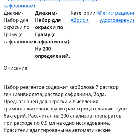
Диахим-
Диахим-
Категории:
Регистрацион
Набор для
Набор для
Абрис +
удостоверени
окраски по
окраски по
Граму (с
Граму (с
сафранином)
сафранином).
На 200
определений.
Описание
Набор реагентов содержит карболовый раствор
генцианвиолета, раствор сафранина, йода.
Предназначен для окраски и выявления
грамположительных или грамотрицательных групп
бактерий. Рассчитан на 200 анализов препаратов
при расходе по 0,5 мл на одно исследование.
Красители адаптированы на автоматические