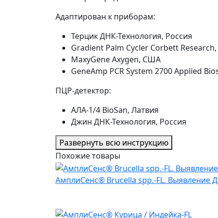
Адаптирован к приборам:
Терцик ДНК-Технология, Россия
Gradient Palm Cycler Corbett Research
MaxyGene Axygen, США
GeneAmp PCR System 2700 Applied Bio
ПЦР-детектор:
AЛА-1/4 BioSan, Латвия
Джин ДНК-Технология, Россия
Развернуть всю инструкцию
Похожие товары
АмплиСенс® Brucella spp.-FL. Выявление ДН