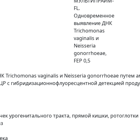
МУЛЬТИПРАЙМ-
FL.
Одновременное
выявление ДНК
Trichomonas
vaginalis и
Neisseria
gonorrhoeae,
FEP 0,5
 Trichomonas vaginalis и Neisseria gonorrhoeae путе
Р с гибридизационнофлуоресцентной детекцией продук
чек урогенитального тракта, прямой кишки, ротоглотки
аз
ека