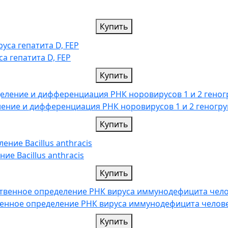
Купить
а гепатита D, FEP
Купить
еление и дифференциация РНК норовирусов 1 и 2 геногр
Купить
ие Bacillus anthracis
Купить
нное определение РНК вируса иммунодефицита человек
Купить