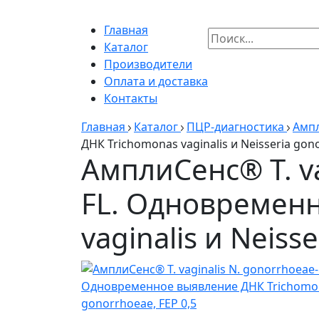
Главная
Каталог
Производители
Оплата и доставка
Контакты
Главная
Каталог
ПЦР-диагностика
Амп
ДНК Trichomonas vaginalis и Neisseria gono
АмплиСенс® T. v
FL. Одновремен
vaginalis и Neiss