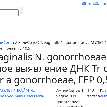
info@labpr
лиСенс
АмплиСенс® T. vaginalis N. gonorrhoeae-МУЛЬ
rrhoeae, FEP 0,5
aginalis N. gonorrho
ное выявление ДНК Tr
eria gonorrhoeae, FEP 0,
АмплиСенс® T.
110
Кат
vaginalis N.
тестов
Амп
gonorrhoeae-