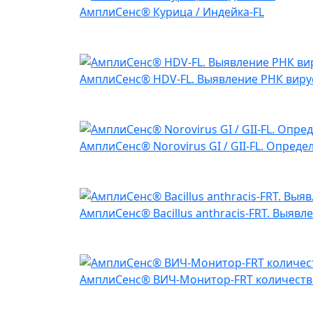
АмплиСенс® Курица / Индейка-FL
АмплиСенс® HDV-FL. Выявление РНК вирус
АмплиСенс® Norovirus GI / GII-FL. Опред
АмплиСенс® Bacillus anthracis-FRT. Выявлен
АмплиСенс® ВИЧ-Монитор-FRT количестве